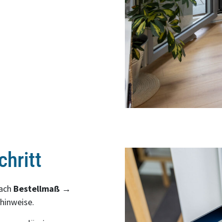
chritt
nach
Bestellmaß
→
hinweise.