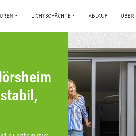
ÜREN
LICHTSCHÄCHTE
ABLAUF
ÜBER 
lörsheim
stabil,
nd in Flörsheim stark