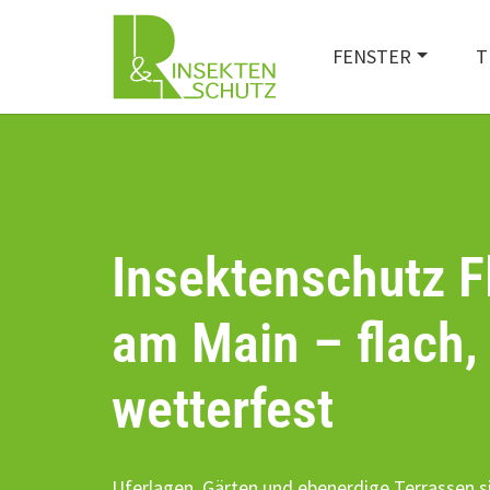
FENSTER
T
Insektenschutz F
am Main – flach, 
wetterfest
Uferlagen, Gärten und ebenerdige Terrassen si