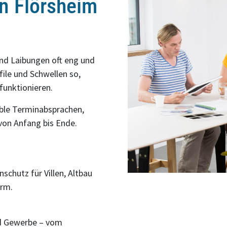
in Flörsheim
nd Laibungen oft eng und
file und Schwellen so,
funktionieren.
ble Terminabsprachen,
von Anfang bis Ende.
chutz für Villen, Altbau
arm.
nd Gewerbe – vom